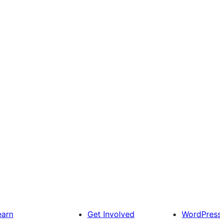
earn
Get Involved
WordPres