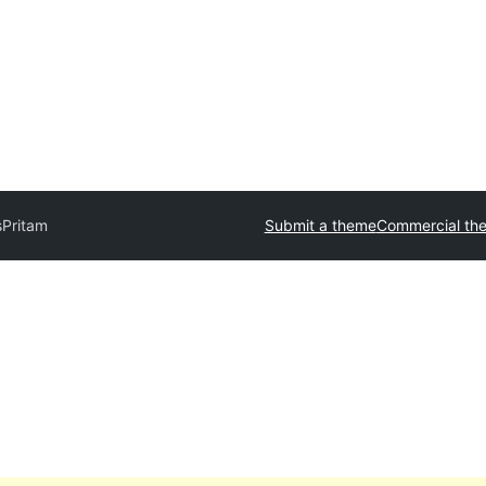
s
Pritam
Submit a theme
Commercial th