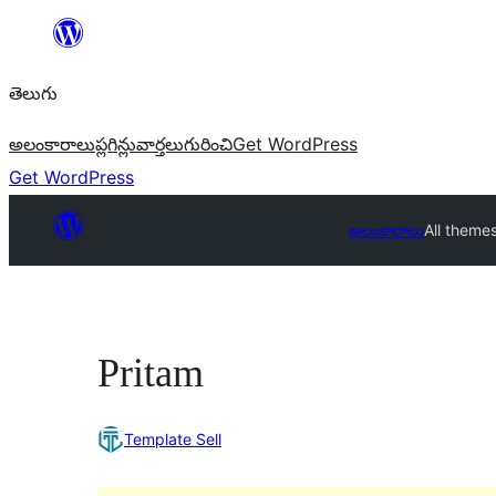
విషయానికి
వెళ్ళండి
తెలుగు
అలంకారాలు
ప్లగిన్లు
వార్తలు
గురించి
Get WordPress
Get WordPress
అలంకారాలు
All theme
Pritam
Template Sell