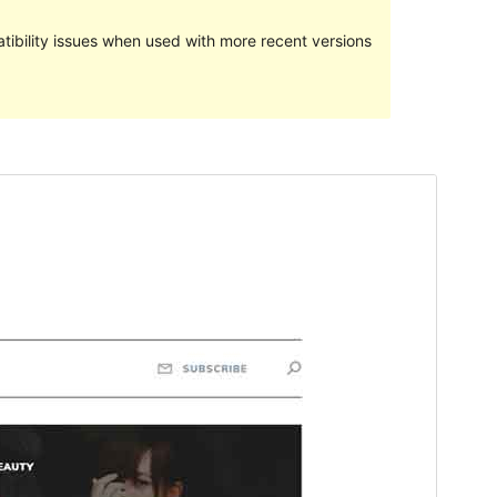
ibility issues when used with more recent versions
మునుజూపు
దింపుకోలు
వెర్షన్
1.0.4
Last updated
జనవరి 30, 2023
Active installations
100+
PHP version
5.2
Theme homepage