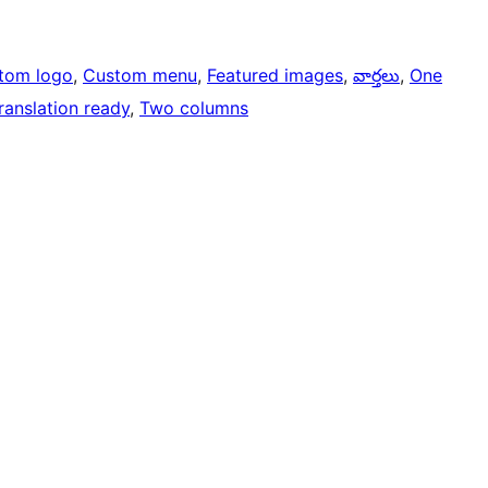
tom logo
, 
Custom menu
, 
Featured images
, 
వార్తలు
, 
One
ranslation ready
, 
Two columns