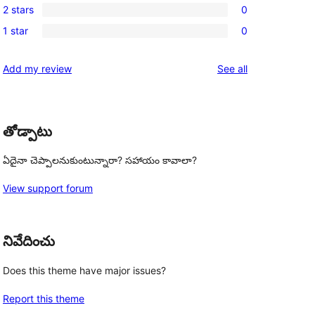
reviews
2 stars
0
star
3-
0
reviews
1 star
0
star
2-
0
reviews
star
1-
reviews
Add my review
See all
reviews
star
reviews
తోడ్పాటు
ఏదైనా చెప్పాలనుకుంటున్నారా? సహాయం కావాలా?
View support forum
నివేదించు
Does this theme have major issues?
Report this theme