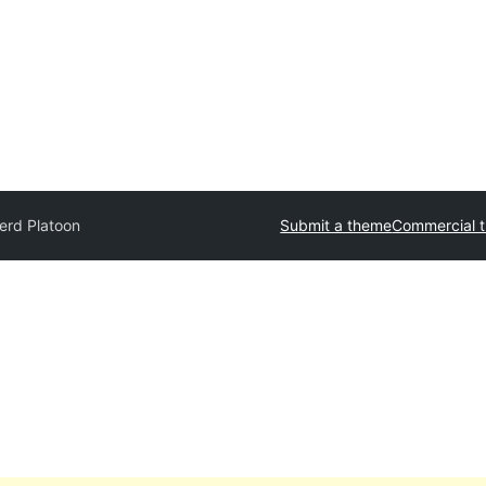
erd Platoon
Submit a theme
Commercial 