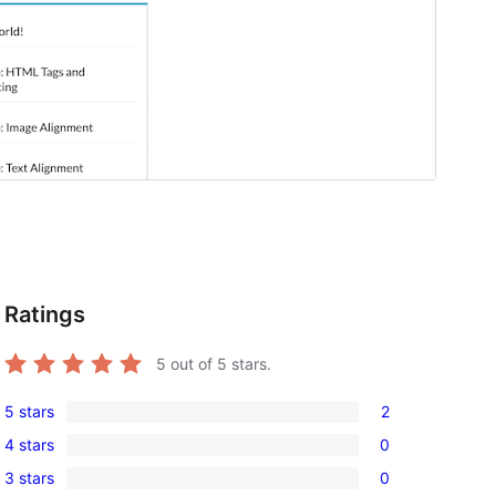
Ratings
5
out of 5 stars.
5 stars
2
2
4 stars
0
5-
0
3 stars
0
star
4-
0