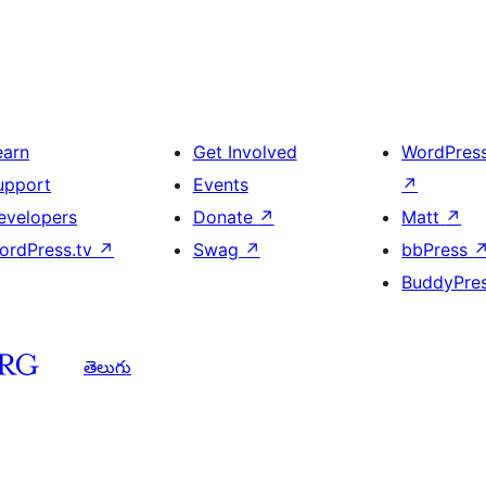
earn
Get Involved
WordPres
upport
Events
↗
evelopers
Donate
↗
Matt
↗
ordPress.tv
↗
Swag
↗
bbPress
BuddyPre
తెలుగు