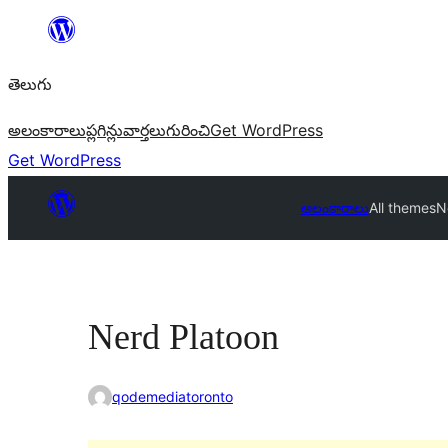
విషయానికి
వెళ్ళండి
తెలుగు
అలంకారాలు
ప్లగిన్లు
వార్తలు
గురించి
Get WordPress
Get WordPress
అలంకారాలు
All themes
N
Nerd Platoon
qodemediatoronto