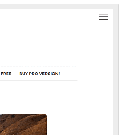
Commercial theme
This theme is free but offers additional paid
commercial upgrades or support.
మునుజూపు
దింపుకోలు
వెర్షన్
1.7.0
Last updated
ఏప్రిల్ 1, 2026
Active installations
200+
PHP version
5.6
Theme homepage