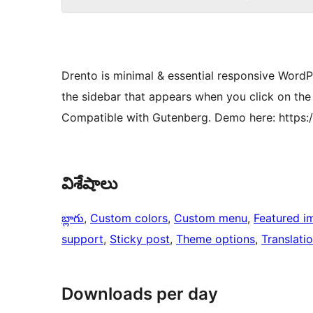
Drento is minimal & essential responsive WordP
the sidebar that appears when you click on the
Compatible with Gutenberg. Demo here: https:
విశేషాలు
బ్లాగు
, 
Custom colors
, 
Custom menu
, 
Featured i
support
, 
Sticky post
, 
Theme options
, 
Translati
Downloads per day