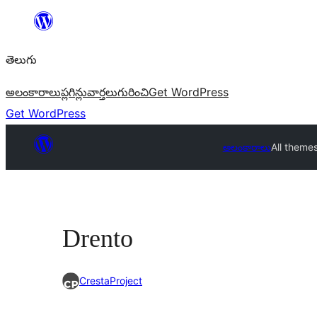
విషయానికి
వెళ్ళండి
తెలుగు
అలంకారాలు
ప్లగిన్లు
వార్తలు
గురించి
Get WordPress
Get WordPress
అలంకారాలు
All theme
Drento
CrestaProject