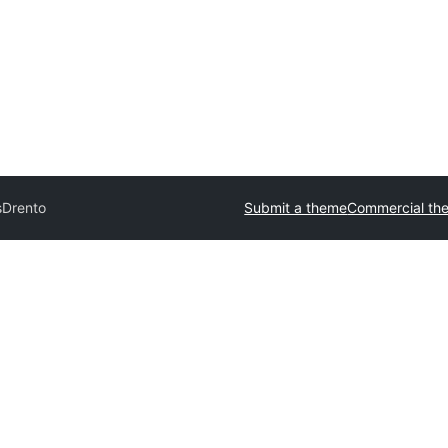
s
Drento
Submit a theme
Commercial th