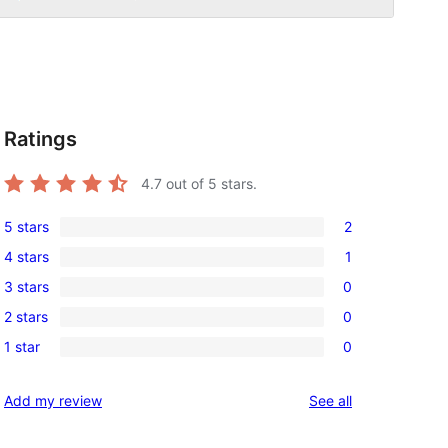
Ratings
4.7
out of 5 stars.
5 stars
2
2
4 stars
1
5-
1
3 stars
0
star
4-
0
reviews
2 stars
0
star
3-
0
review
1 star
0
star
2-
0
reviews
star
1-
reviews
Add my review
See all
reviews
star
reviews