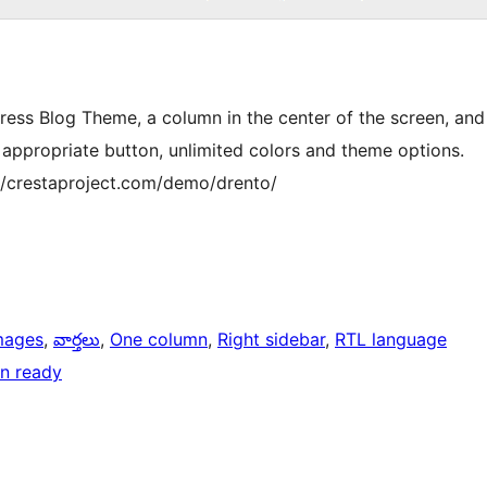
ress Blog Theme, a column in the center of the screen, and
 appropriate button, unlimited colors and theme options.
//crestaproject.com/demo/drento/
mages
, 
వార్తలు
, 
One column
, 
Right sidebar
, 
RTL language
on ready