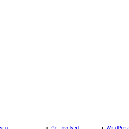
earn
Get Involved
WordPres