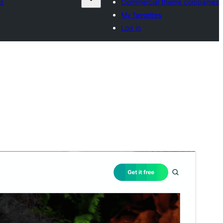
s
Commercial theme companies
My favorites
Log in
మునుజూపు
దింపుకోలు
వెర్షన్
1.0.6
Last updated
మే 1, 2026
Active installations
40+
WordPress version
5.9