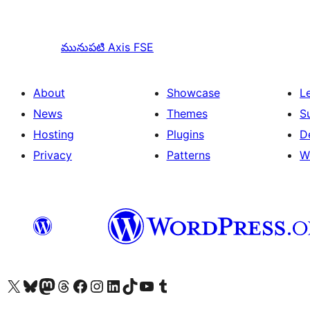
మునుపటి
Axis FSE
About
Showcase
L
News
Themes
S
Hosting
Plugins
D
Privacy
Patterns
W
Visit our X (formerly Twitter) account
Visit our Bluesky account
Visit our Mastodon account
Visit our Threads account
Visit our Facebook page
Visit our Instagram account
Visit our LinkedIn account
Visit our TikTok account
Visit our YouTube channel
Visit our Tumblr account