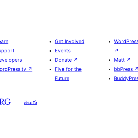
earn
Get Involved
WordPres
upport
Events
↗
evelopers
Donate
↗
Matt
↗
ordPress.tv
↗
Five for the
bbPress
Future
BuddyPre
తెలుగు