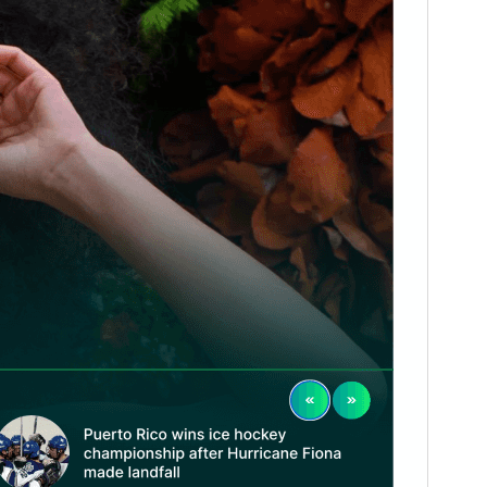
PHP version
5.6
Theme homepage