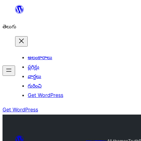
విషయానికి
వెళ్ళండి
తెలుగు
అలంకారాలు
ప్లగిన్లు
వార్తలు
గురించి
Get WordPress
Get WordPress
అలంకారాలు
All themes
Truth