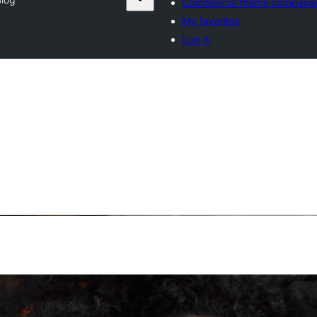
Commercial theme companie
My favorites
Log in