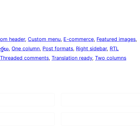
tom header
, 
Custom menu
, 
E-commerce
, 
Featured images
, 
ర్తలు
, 
One column
, 
Post formats
, 
Right sidebar
, 
RTL
Threaded comments
, 
Translation ready
, 
Two columns