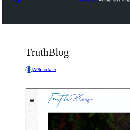
TruthBlog
WPInterface