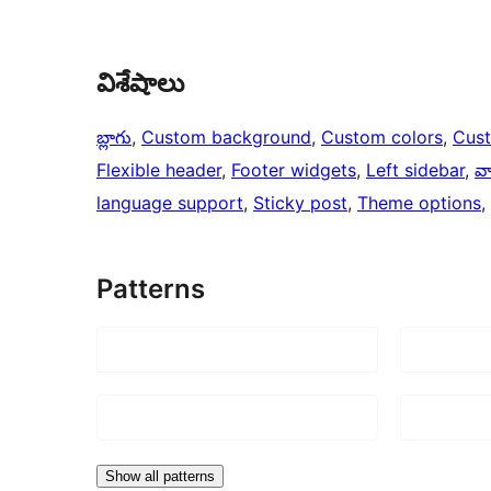
విశేషాలు
బ్లాగు
, 
Custom background
, 
Custom colors
, 
Cus
Flexible header
, 
Footer widgets
, 
Left sidebar
, 
వా
language support
, 
Sticky post
, 
Theme options
, 
Patterns
Show all patterns