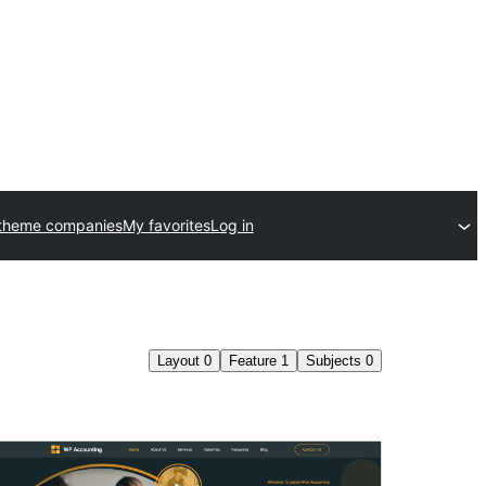
theme companies
My favorites
Log in
Layout
0
Feature
1
Subjects
0