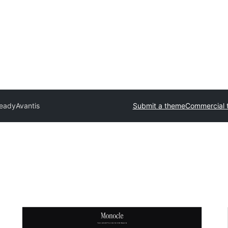
ready
Avantis
Submit a theme
Commercial 