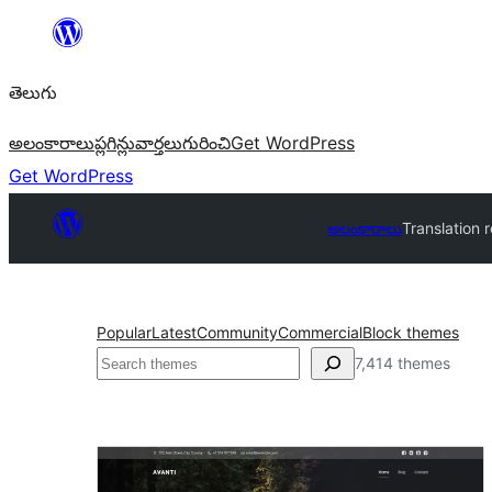
విషయానికి
వెళ్ళండి
తెలుగు
అలంకారాలు
ప్లగిన్లు
వార్తలు
గురించి
Get WordPress
Get WordPress
అలంకారాలు
Translation 
Popular
Latest
Community
Commercial
Block themes
వెతుకు
7,414 themes
Translation
ready