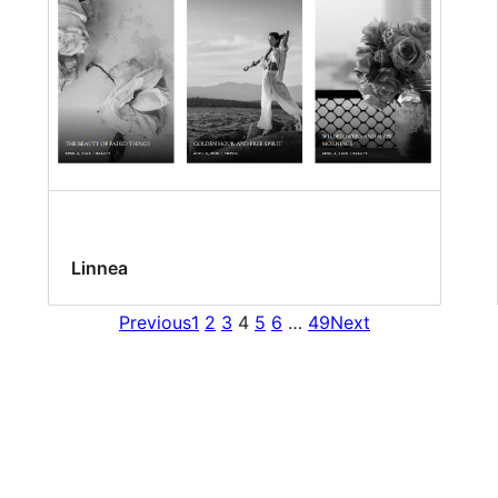
Linnea
Previous
1
2
3
4
5
6
…
49
Next