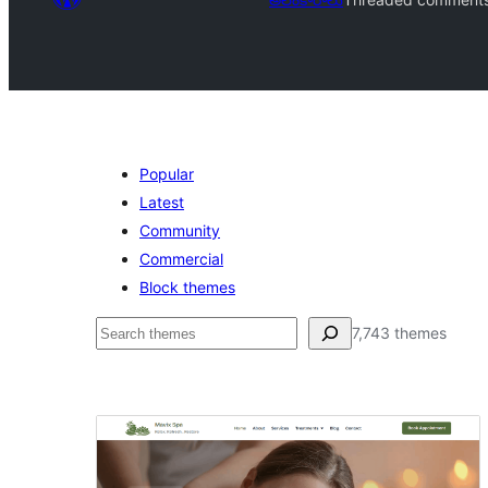
Popular
Latest
Community
Commercial
Block themes
వెతుకు
7,743 themes
Threaded
comments