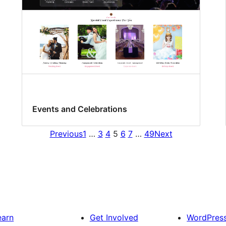
Events and Celebrations
Previous
1
…
3
4
5
6
7
…
49
Next
earn
Get Involved
WordPres