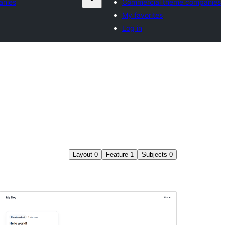
anies
Commercial theme companies
My favorites
Log in
Layout
0
Feature
1
Subjects
0