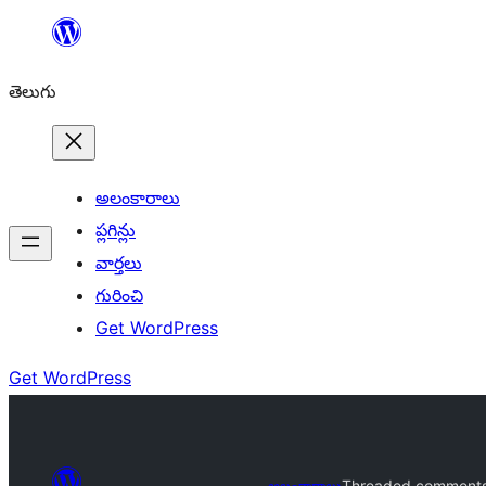
విషయానికి
వెళ్ళండి
తెలుగు
అలంకారాలు
ప్లగిన్లు
వార్తలు
గురించి
Get WordPress
Get WordPress
అలంకారాలు
Threaded comment