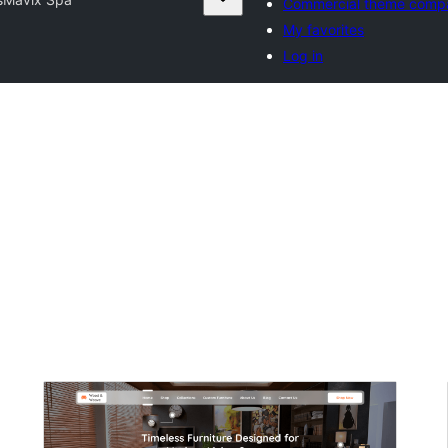
Commercial theme comp
My favorites
Log in