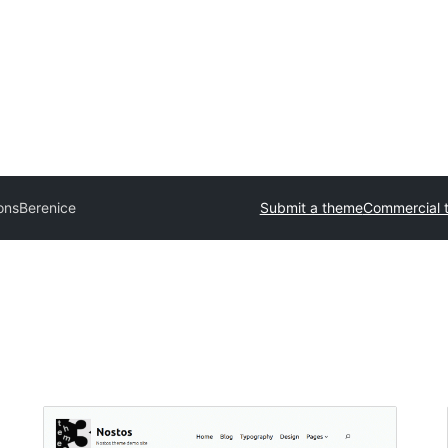
ions
Berenice
Submit a theme
Commercial 