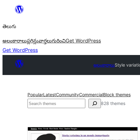
విషయానికి
వెళ్ళండి
తెలుగు
అలంకారాలు
ప్లగిన్లు
వార్తలు
గురించి
Get WordPress
Get WordPress
అలంకారాలు
Style variat
Popular
Latest
Community
Commercial
Block themes
వెతుకు
828 themes
Style
variations