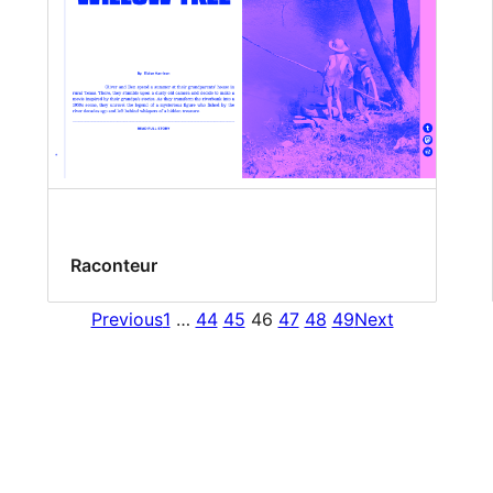
Raconteur
Previous
1
…
44
45
46
47
48
49
Next