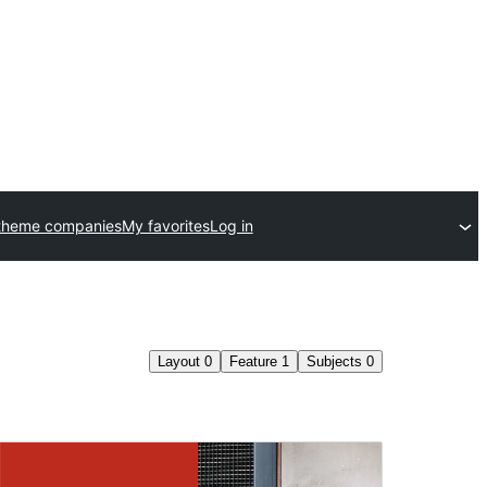
theme companies
My favorites
Log in
Layout
0
Feature
1
Subjects
0