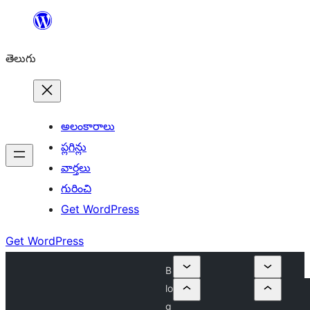
విషయానికి
వెళ్ళండి
తెలుగు
అలంకారాలు
ప్లగిన్లు
వార్తలు
గురించి
Get WordPress
Get WordPress
B
lo
g