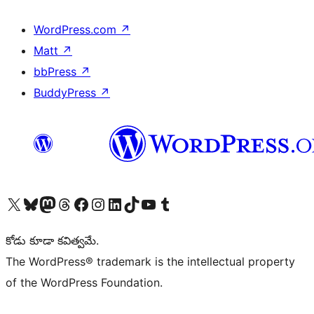
WordPress.com
↗
Matt
↗
bbPress
↗
BuddyPress
↗
Visit our X (formerly Twitter) account
Visit our Bluesky account
Visit our Mastodon account
Visit our Threads account
Visit our Facebook page
Visit our Instagram account
Visit our LinkedIn account
Visit our TikTok account
Visit our YouTube channel
Visit our Tumblr account
కోడు కూడా కవిత్వమే.
The WordPress® trademark is the intellectual property
of the WordPress Foundation.