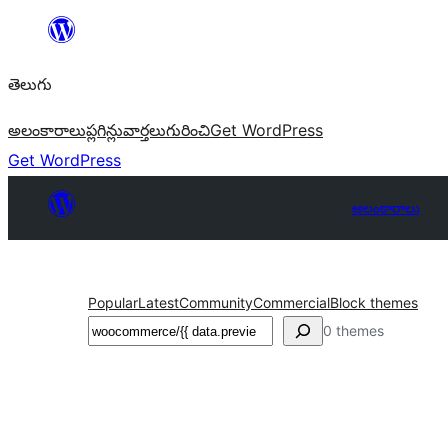
విషయానికి
వెళ్ళండి
తెలుగు
అలంకారాలు
ప్లగిన్లు
వార్తలు
గురించి
Get WordPress
Get WordPress
అలంకారాలు
Popular
Latest
Community
Commercial
Block themes
వెతుకు
0 themes