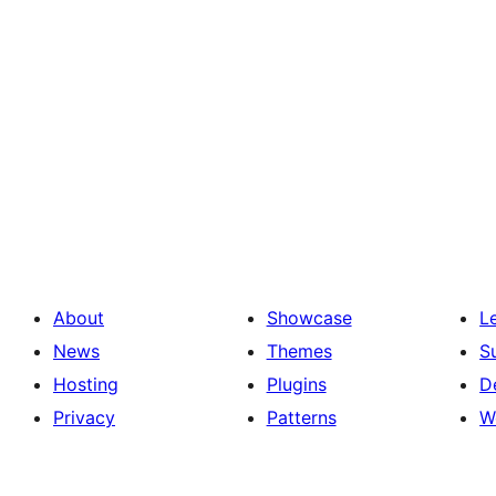
About
Showcase
L
News
Themes
S
Hosting
Plugins
D
Privacy
Patterns
W