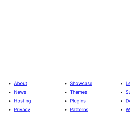
About
Showcase
L
News
Themes
S
Hosting
Plugins
D
Privacy
Patterns
W