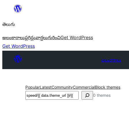
విషయానికి
వెళ్ళండి
తెలుగు
అలంకారాలు
ప్లగిన్లు
వార్తలు
గురించి
Get WordPress
Get WordPress
అలంకారాలు
Popular
Latest
Community
Commercial
Block themes
వెతుకు
0 themes