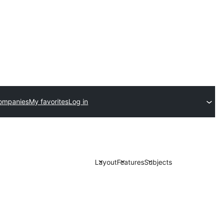
ompanies
My favorites
Log in
Layout
Features
Subjects