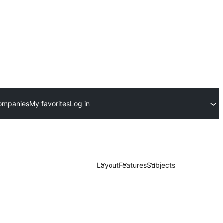
ompanies
My favorites
Log in
Layout
Features
Subjects