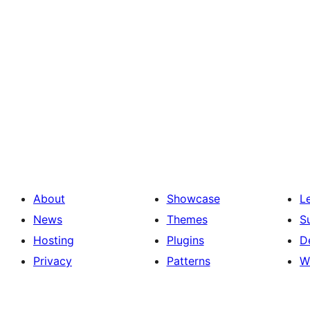
About
Showcase
L
News
Themes
S
Hosting
Plugins
D
Privacy
Patterns
W