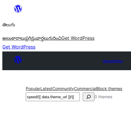
విషయానికి
వెళ్ళండి
తెలుగు
అలంకారాలు
ప్లగిన్లు
వార్తలు
గురించి
Get WordPress
Get WordPress
అలంకారాలు
Popular
Latest
Community
Commercial
Block themes
వెతుకు
0 themes