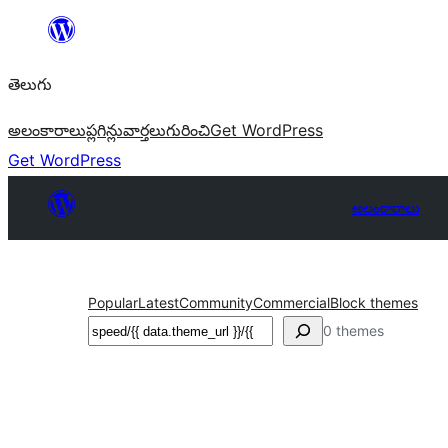
విషయానికి
వెళ్ళండి
తెలుగు
అలంకారాలు
ప్లగిన్లు
వార్తలు
గురించి
Get WordPress
Get WordPress
అలంకారాలు
Popular
Latest
Community
Commercial
Block themes
వెతుకు
0 themes