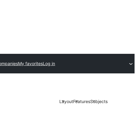
ompanies
My favorites
Log in
Layout
Features
Subjects