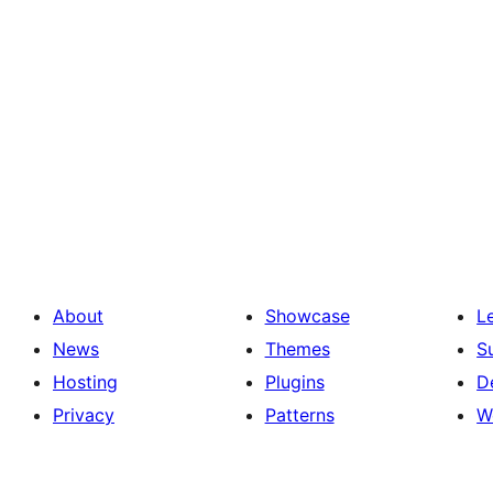
About
Showcase
L
News
Themes
S
Hosting
Plugins
D
Privacy
Patterns
W