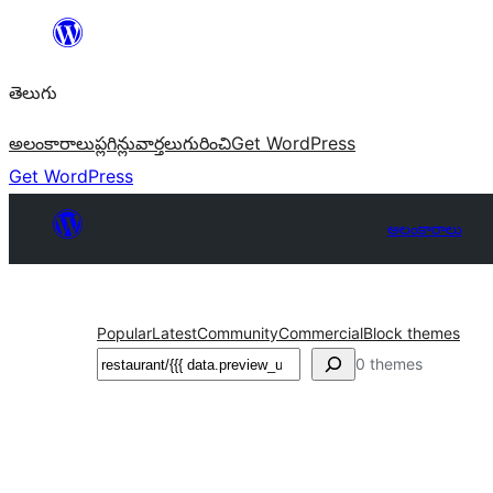
విషయానికి
వెళ్ళండి
తెలుగు
అలంకారాలు
ప్లగిన్లు
వార్తలు
గురించి
Get WordPress
Get WordPress
అలంకారాలు
Popular
Latest
Community
Commercial
Block themes
వెతుకు
0 themes