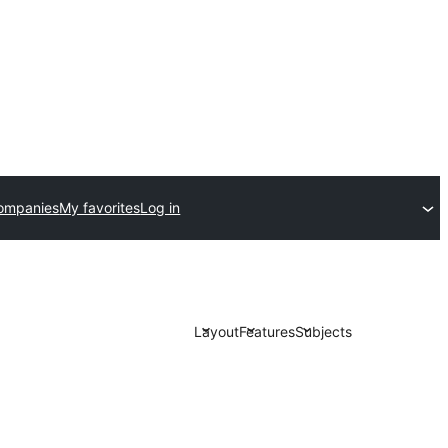
ompanies
My favorites
Log in
Layout
Features
Subjects