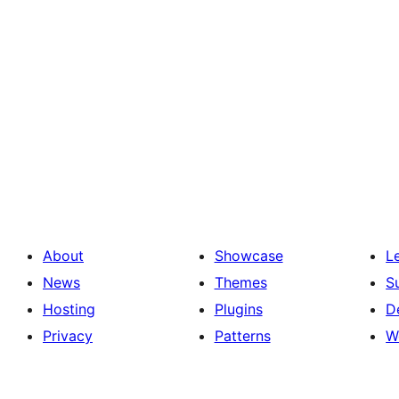
About
Showcase
L
News
Themes
S
Hosting
Plugins
D
Privacy
Patterns
W