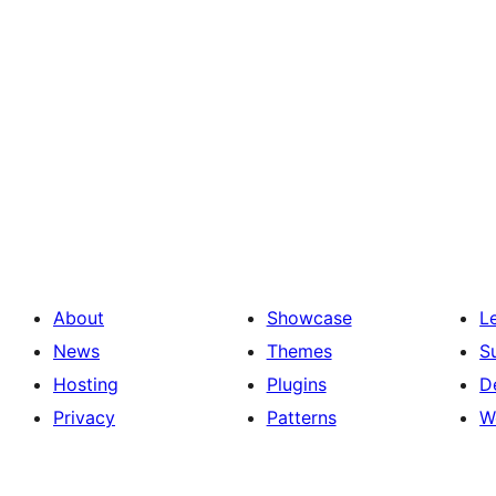
About
Showcase
L
News
Themes
S
Hosting
Plugins
D
Privacy
Patterns
W