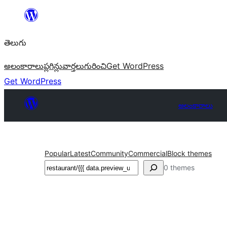
విషయానికి
వెళ్ళండి
తెలుగు
అలంకారాలు
ప్లగిన్లు
వార్తలు
గురించి
Get WordPress
Get WordPress
అలంకారాలు
Popular
Latest
Community
Commercial
Block themes
వెతుకు
0 themes