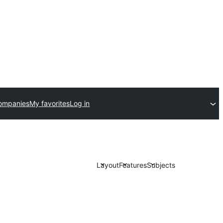
ompanies
My favorites
Log in
Layout
Features
Subjects