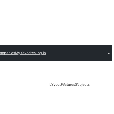
ompanies
My favorites
Log in
Layout
Features
Subjects