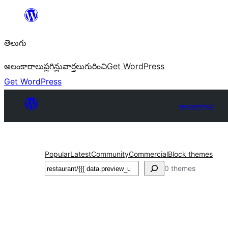
విషయానికి
వెళ్ళండి
తెలుగు
అలంకారాలు
ప్లగిన్లు
వార్తలు
గురించి
Get WordPress
Get WordPress
అలంకారాలు
Popular
Latest
Community
Commercial
Block themes
వెతుకు
0 themes