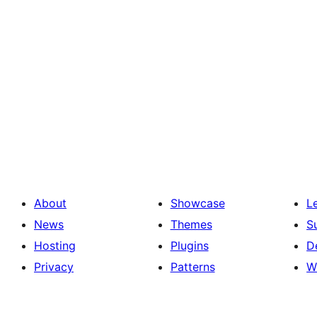
About
Showcase
L
News
Themes
S
Hosting
Plugins
D
Privacy
Patterns
W