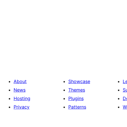
About
Showcase
L
News
Themes
S
Hosting
Plugins
D
Privacy
Patterns
W