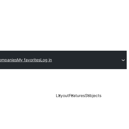
ompanies
My favorites
Log in
Layout
Features
Subjects