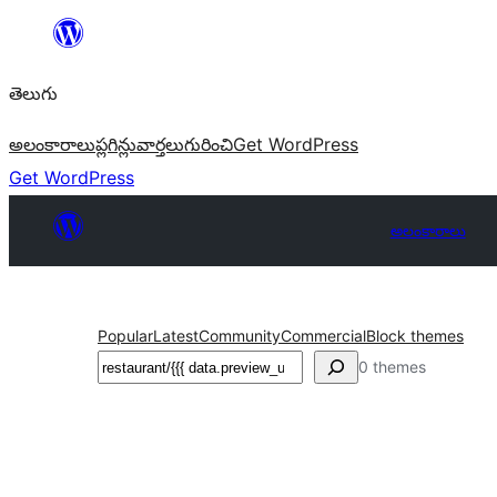
విషయానికి
వెళ్ళండి
తెలుగు
అలంకారాలు
ప్లగిన్లు
వార్తలు
గురించి
Get WordPress
Get WordPress
అలంకారాలు
Popular
Latest
Community
Commercial
Block themes
వెతుకు
0 themes