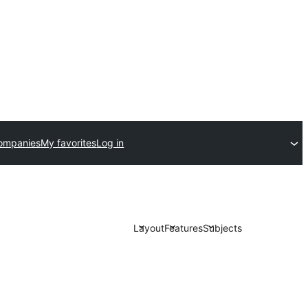
ompanies
My favorites
Log in
Layout
Features
Subjects