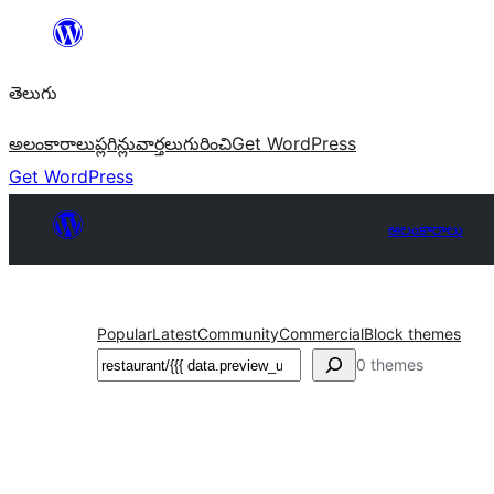
విషయానికి
వెళ్ళండి
తెలుగు
అలంకారాలు
ప్లగిన్లు
వార్తలు
గురించి
Get WordPress
Get WordPress
అలంకారాలు
Popular
Latest
Community
Commercial
Block themes
వెతుకు
0 themes