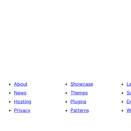
About
Showcase
L
News
Themes
S
Hosting
Plugins
D
Privacy
Patterns
W