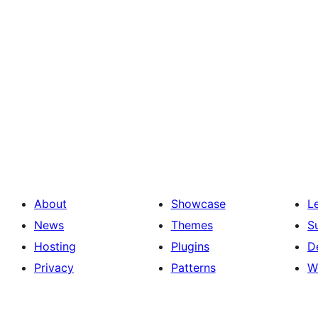
About
Showcase
L
News
Themes
S
Hosting
Plugins
D
Privacy
Patterns
W