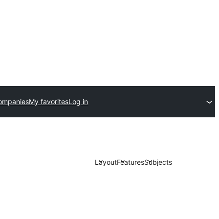
ompanies
My favorites
Log in
Layout
Features
Subjects