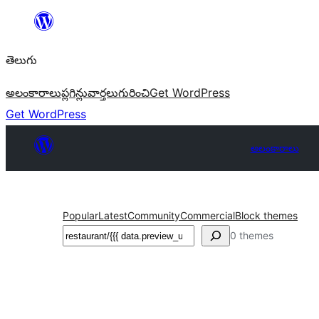
విషయానికి
వెళ్ళండి
తెలుగు
అలంకారాలు
ప్లగిన్లు
వార్తలు
గురించి
Get WordPress
Get WordPress
అలంకారాలు
Popular
Latest
Community
Commercial
Block themes
వెతుకు
0 themes