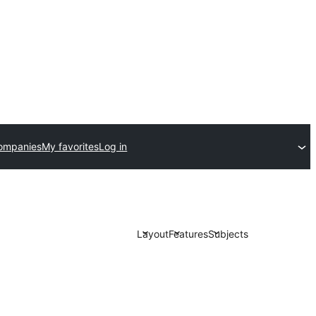
ompanies
My favorites
Log in
Layout
Features
Subjects