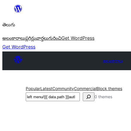
విషయానికి
వెళ్ళండి
తెలుగు
అలంకారాలు
ప్లగిన్లు
వార్తలు
గురించి
Get WordPress
Get WordPress
అలంకారాలు
Popular
Latest
Community
Commercial
Block themes
వెతుకు
0 themes