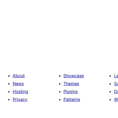
About
Showcase
L
News
Themes
S
Hosting
Plugins
D
Privacy
Patterns
W