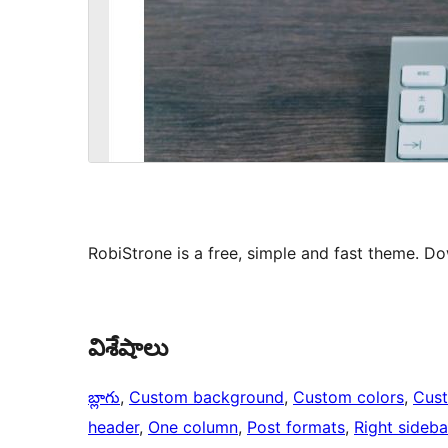
RobiStrone is a free, simple and fast theme. D
విశేషాలు
బ్లాగు
, 
Custom background
, 
Custom colors
, 
Cus
header
, 
One column
, 
Post formats
, 
Right sideba