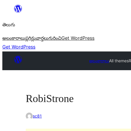
విషయానికి
వెళ్ళండి
తెలుగు
అలంకారాలు
ప్లగిన్లు
వార్తలు
గురించి
Get WordPress
Get WordPress
అలంకారాలు
All themes
R
RobiStrone
sc81