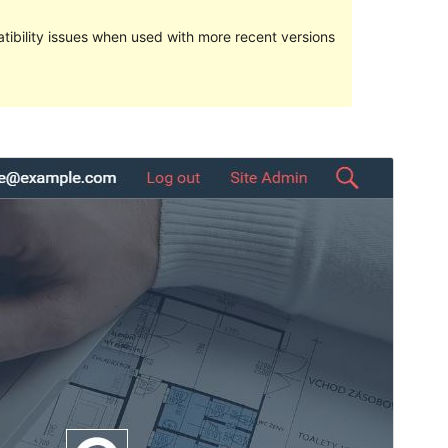
ibility issues when used with more recent versions
మునుజూపు
దింపుకోలు
వెర్షన్
1.0.3
Last updated
ఏప్రిల్ 3, 2017
Active installations
20+
WordPress version
4.7