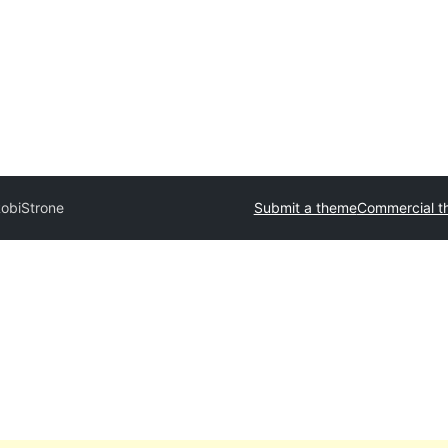
obiStrone
Submit a theme
Commercial t