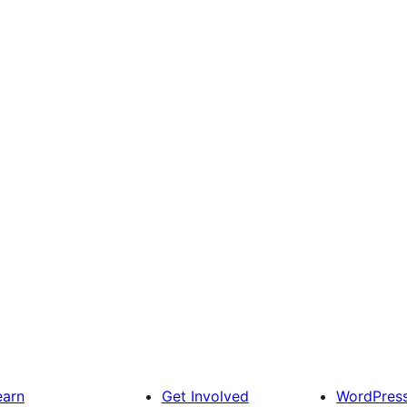
earn
Get Involved
WordPres