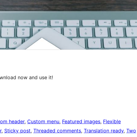
ownload now and use it!
tom header
, 
Custom menu
, 
Featured images
, 
Flexible
r
, 
Sticky post
, 
Threaded comments
, 
Translation ready
, 
Two