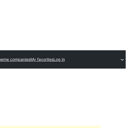
heme companies
My favorites
Log in