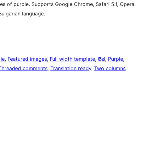
des of purple. Supports Google Chrome, Safari 5.1, Opera,
 Bulgarian language.
yle
, 
Featured images
, 
Full width template
, 
లేత
, 
Purple
, 
Threaded comments
, 
Translation ready
, 
Two columns