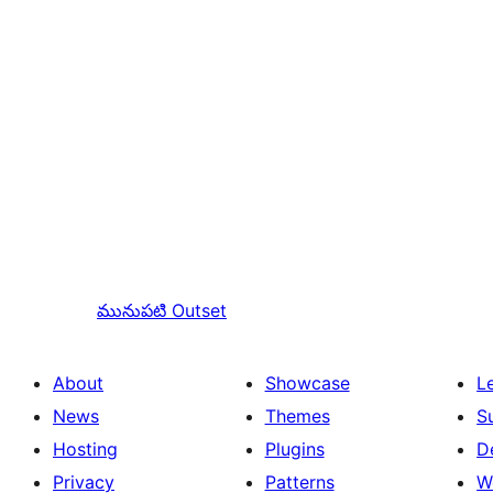
మునుపటి
Outset
About
Showcase
L
News
Themes
S
Hosting
Plugins
D
Privacy
Patterns
W