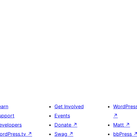
earn
Get Involved
WordPres
upport
Events
↗
evelopers
Donate
↗
Matt
↗
ordPress.tv
↗
Swag
↗
bbPress