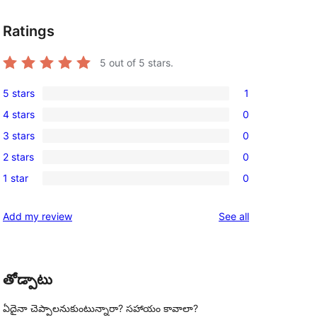
Ratings
5
out of 5 stars.
5 stars
1
1
4 stars
0
5-
0
3 stars
0
star
4-
0
review
2 stars
0
star
3-
0
reviews
1 star
0
star
2-
0
reviews
star
1-
reviews
Add my review
See all
reviews
star
reviews
తోడ్పాటు
ఏదైనా చెప్పాలనుకుంటున్నారా? సహాయం కావాలా?