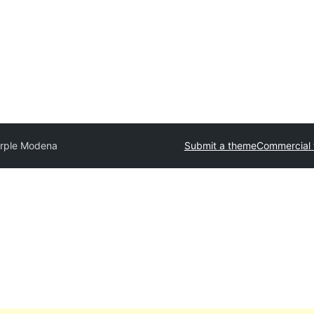
rple Modena
Submit a theme
Commercial