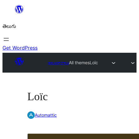
విషయానికి
వెళ్ళండి
తెలుగు
Get WordPress
అలంకారాలు
All themes
Loïc
Loïc
Automattic