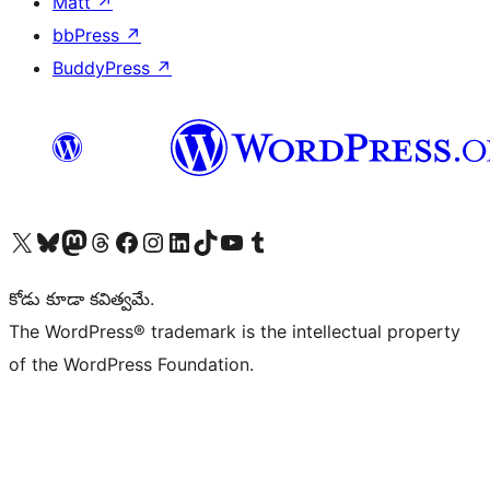
Matt
↗
bbPress
↗
BuddyPress
↗
Visit our X (formerly Twitter) account
Visit our Bluesky account
Visit our Mastodon account
Visit our Threads account
Visit our Facebook page
Visit our Instagram account
Visit our LinkedIn account
Visit our TikTok account
Visit our YouTube channel
Visit our Tumblr account
కోడు కూడా కవిత్వమే.
The WordPress® trademark is the intellectual property
of the WordPress Foundation.