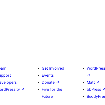
earn
Get Involved
WordPres
upport
Events
↗
evelopers
Donate
↗
Matt
↗
ordPress.tv
↗
Five for the
bbPress
Future
BuddyPre