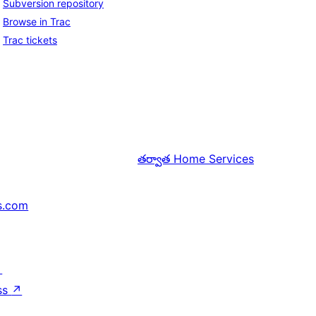
Subversion repository
Browse in Trac
Trac tickets
తర్వాత
Home Services
s.com
↗
ss
↗