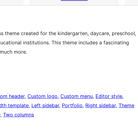
ss theme created for the kindergarten, daycare, preschool,
educational institutions. This theme includes a fascinating
d much more.
tom header
, 
Custom logo
, 
Custom menu
, 
Editor style
, 
idth template
, 
Left sidebar
, 
Portfolio
, 
Right sidebar
, 
Theme
y
, 
Two columns