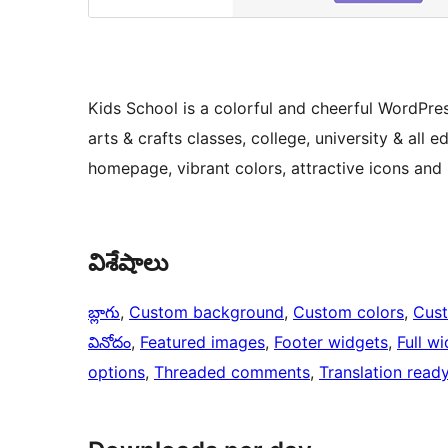
Kids School is a colorful and cheerful WordPre
arts & crafts classes, college, university & all 
homepage, vibrant colors, attractive icons an
విశేషాలు
బ్లాగు
, 
Custom background
, 
Custom colors
, 
Cus
వినోదం
, 
Featured images
, 
Footer widgets
, 
Full w
options
, 
Threaded comments
, 
Translation read