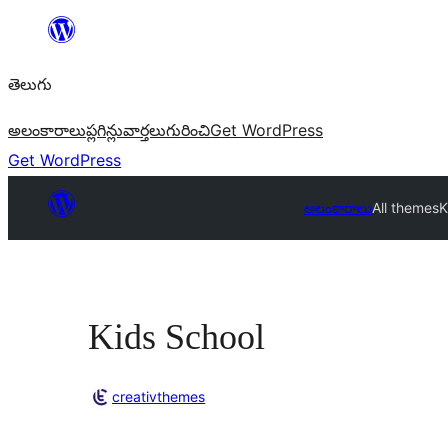
విషయానికి
వెళ్ళండి
తెలుగు
అలంకారాలు
ప్లగిన్లు
వార్తలు
గురించి
Get WordPress
Get WordPress
అలంకారాలు
All themes
K
Kids School
creativthemes