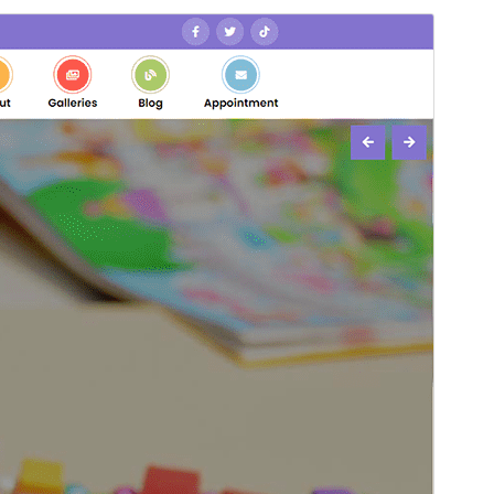
మునుజూపు
దింపుకోలు
వెర్షన్
2.2
Last updated
మే 29, 2026
Active installations
200+
WordPress version
5.1
PHP version
5.6
Theme homepage