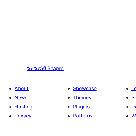
మునుపటి
Shapro
About
Showcase
L
News
Themes
S
Hosting
Plugins
D
Privacy
Patterns
W