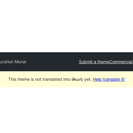
ucation Monal
Submit a theme
Commercial
This theme is not translated into తెలుగు yet.
Help translate it!