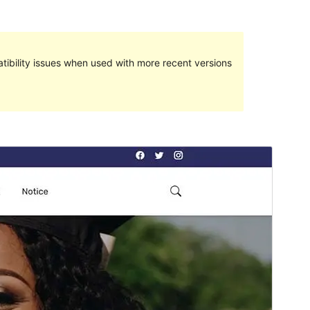
ibility issues when used with more recent versions
మునుజూపు
దింపుకోలు
వెర్షన్
1.0.3
Last updated
డిసెంబర్ 7, 2021
Active installations
40+
WordPress version
5.3
PHP version
5.6
Theme homepage