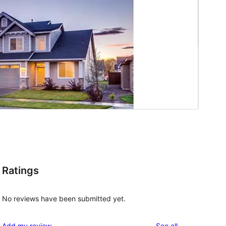
Ratings
No reviews have been submitted yet.
reviews
Add my review
See all