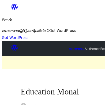
విషయానికి
వెళ్ళండి
తెలుగు
అలంకారాలు
ప్లగిన్లు
వార్తలు
గురించి
Get WordPress
Get WordPress
అలంకారాలు
All themes
Ed
Education Monal