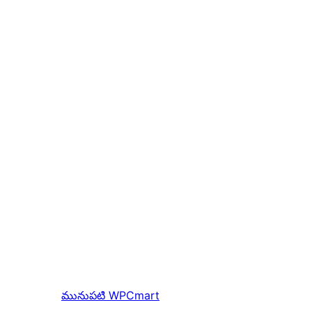
మునుపటి
WPCmart