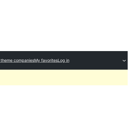
 theme companies
My favorites
Log in