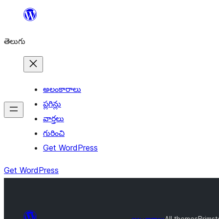
విషయానికి
వెళ్ళండి
తెలుగు
అలంకారాలు
ప్లగిన్లు
వార్తలు
గురించి
Get WordPress
Get WordPress
అలంకారాలు
All themes
Brims