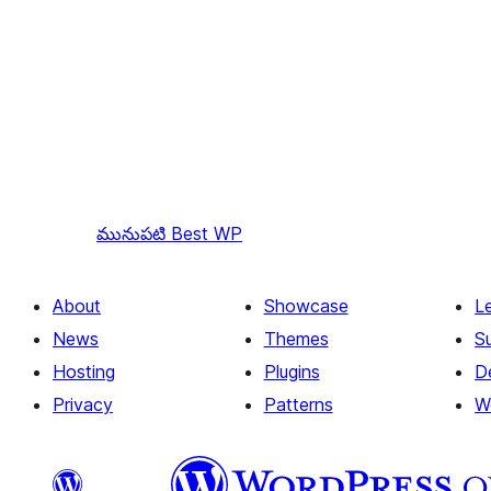
మునుపటి
Best WP
About
Showcase
L
News
Themes
S
Hosting
Plugins
D
Privacy
Patterns
W