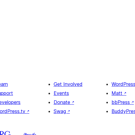
earn
Get Involved
WordPres
upport
Events
Matt
↗
evelopers
Donate
↗
bbPress
↗
ordPress.tv
↗
Swag
↗
BuddyPre
తెలుగు