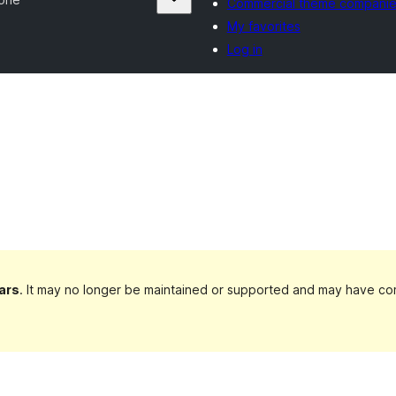
Commercial theme compani
My favorites
Log in
ars
. It may no longer be maintained or supported and may have com