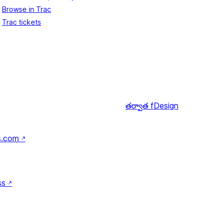
Browse in Trac
Trac tickets
తర్వాత
fDesign
s.com
↗
ss
↗