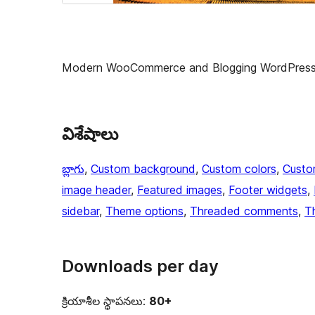
Modern WooCommerce and Blogging WordPres
విశేషాలు
బ్లాగు
, 
Custom background
, 
Custom colors
, 
Custo
image header
, 
Featured images
, 
Footer widgets
, 
sidebar
, 
Theme options
, 
Threaded comments
, 
T
Downloads per day
క్రియాశీల స్థాపనలు:
80+