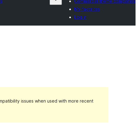
es
Commercial theme companies
My favorites
Log in
patibility issues when used with more recent