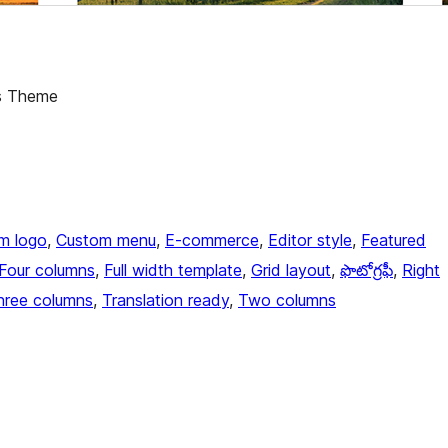
s Theme
m logo
, 
Custom menu
, 
E-commerce
, 
Editor style
, 
Featured
Four columns
, 
Full width template
, 
Grid layout
, 
ఫొటోగ్రఫీ
, 
Right
hree columns
, 
Translation ready
, 
Two columns