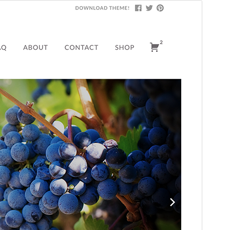
మునుజూపు
దింపుకోలు
వెర్షన్
1.18
Last updated
అక్టోబర్ 11, 2018
Active installations
80+
WordPress version
4.9
Theme homepage