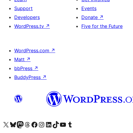
Support
Events
Developers
Donate
↗
WordPress.tv
↗
Five for the Future
WordPress.com
↗
Matt
↗
bbPress
↗
BuddyPress
↗
Visit our X (formerly Twitter) account
Visit our Bluesky account
Visit our Mastodon account
Visit our Threads account
Visit our Facebook page
Visit our Instagram account
Visit our LinkedIn account
Visit our TikTok account
Visit our YouTube channel
Visit our Tumblr account