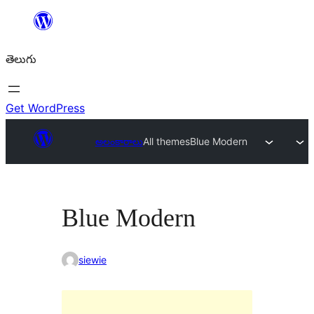
విషయానికి
వెళ్ళండి
తెలుగు
Get WordPress
అలంకారాలు
All themes
Blue Modern
Blue Modern
siewie