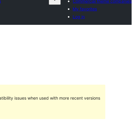
s
Commercial theme companies
My favorites
Log in
ibility issues when used with more recent versions