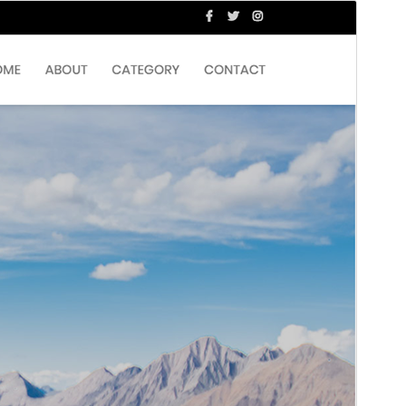
మునుజూపు
దింపుకోలు
వెర్షన్
1.0.6
Last updated
ఆగస్ట్ 27, 2019
Active installations
90+
WordPress version
4.5
PHP version
5.5
Theme homepage