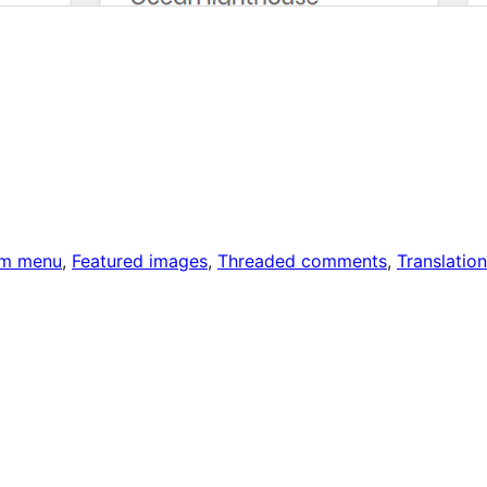
m menu
, 
Featured images
, 
Threaded comments
, 
Translation