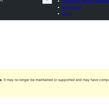
Commercial theme companie
My favorites
Log in
s
. It may no longer be maintained or supported and may have compat