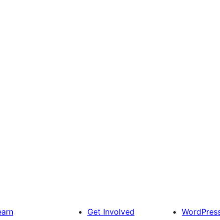
earn
Get Involved
WordPres