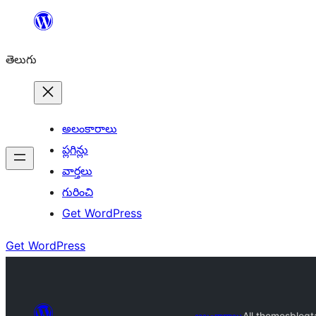
విషయానికి
వెళ్ళండి
తెలుగు
అలంకారాలు
ప్లగిన్లు
వార్తలు
గురించి
Get WordPress
Get WordPress
అలంకారాలు
All themes
blogt