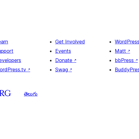
earn
Get Involved
WordPres
upport
Events
Matt
↗
evelopers
Donate
↗
bbPress
↗
ordPress.tv
↗
Swag
↗
BuddyPre
తెలుగు