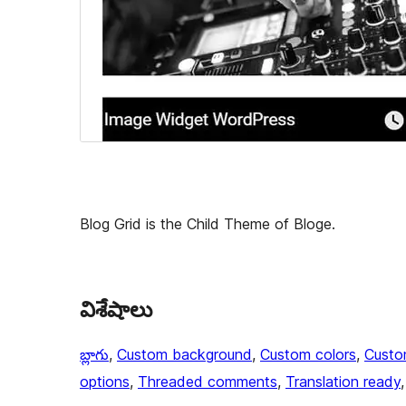
Blog Grid is the Child Theme of Bloge.
విశేషాలు
బ్లాగు
, 
Custom background
, 
Custom colors
, 
Custo
options
, 
Threaded comments
, 
Translation ready
,