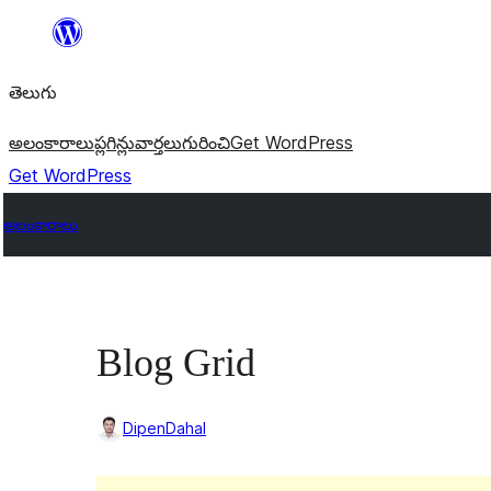
విషయానికి
వెళ్ళండి
తెలుగు
అలంకారాలు
ప్లగిన్లు
వార్తలు
గురించి
Get WordPress
Get WordPress
అలంకారాలు
Blog Grid
DipenDahal