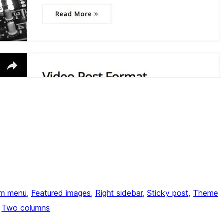
m menu
, 
Featured images
, 
Right sidebar
, 
Sticky post
, 
Theme
 
Two columns