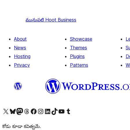
మునుపటి
Hoot Business
About
Showcase
L
News
Themes
S
Hosting
Plugins
D
Privacy
Patterns
W
Visit our X (formerly Twitter) account
Visit our Bluesky account
Visit our Mastodon account
Visit our Threads account
Visit our Facebook page
Visit our Instagram account
Visit our LinkedIn account
Visit our TikTok account
Visit our YouTube channel
Visit our Tumblr account
కోడు కూడా కవిత్వమే.