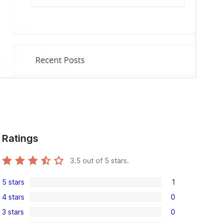
Ratings
3.5
out of 5 stars.
5 stars
1
1
4 stars
0
5-
0
3 stars
0
star
4-
0