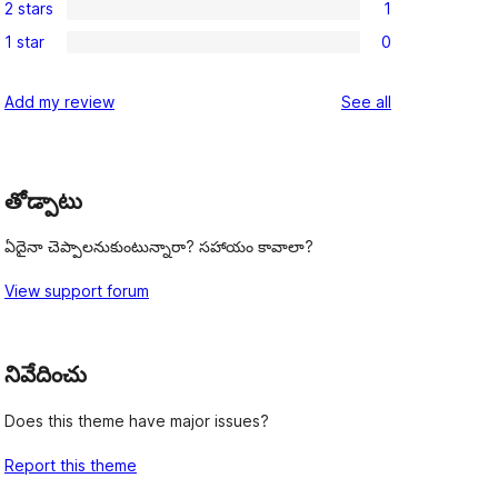
review
2 stars
1
star
3-
1
reviews
1 star
0
star
2-
0
reviews
star
1-
reviews
Add my review
See all
review
star
reviews
తోడ్పాటు
ఏదైనా చెప్పాలనుకుంటున్నారా? సహాయం కావాలా?
View support forum
నివేదించు
Does this theme have major issues?
Report this theme