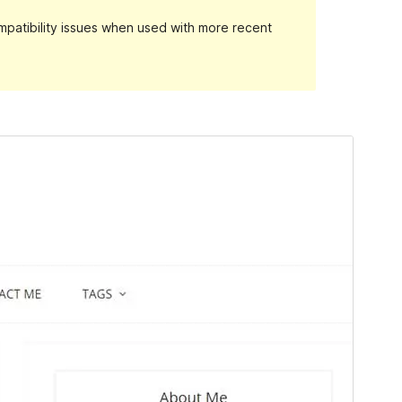
patibility issues when used with more recent
మునుజూపు
దింపుకోలు
This is a child theme of
Bloge
.
వెర్షన్
1.0.2
Last updated
సెప్టెంబర్ 14, 2018
Active installations
100+
WordPress version
4.4