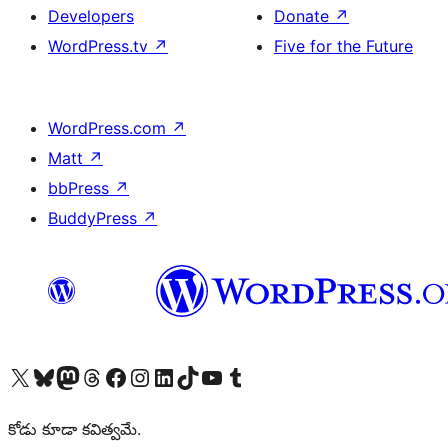
Developers
Donate
↗
WordPress.tv
↗
Five for the Future
WordPress.com
↗
Matt
↗
bbPress
↗
BuddyPress
↗
Visit our X (formerly Twitter) account
Visit our Bluesky account
Visit our Mastodon account
Visit our Threads account
Visit our Facebook page
Visit our Instagram account
Visit our LinkedIn account
Visit our TikTok account
Visit our YouTube channel
Visit our Tumblr account
కోడు కూడా కవిత్వమే.