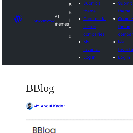
Submit a
Submit
B
theme
theme
B
All
Commercial
Commer
అలంకారాలు
l
themes
theme
theme
o
companies
compan
g
My
My
favorites
favorit
Log in
Log in
BBlog
Md Abdul Kader