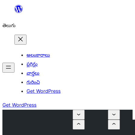
విషయానికి
వెళ్ళండి
తెలుగు
అలంకారాలు
ప్లగిన్లు
వార్తలు
గురించి
Get WordPress
Get WordPress