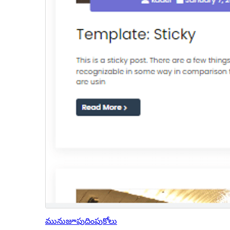
మునుజూపు
దింపుకోలు