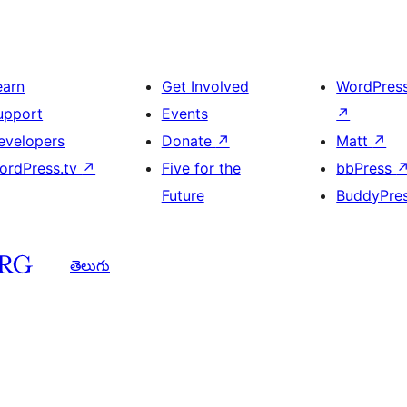
earn
Get Involved
WordPres
upport
Events
↗
evelopers
Donate
↗
Matt
↗
ordPress.tv
↗
Five for the
bbPress
Future
BuddyPre
తెలుగు