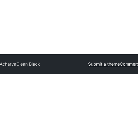
 Acharya
Clean Black
Submit a theme
Commerc