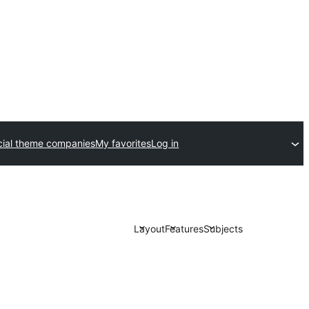
ial theme companies
My favorites
Log in
Layout
Features
Subjects