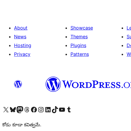
About
Showcase
L
News
Themes
S
Hosting
Plugins
D
Privacy
Patterns
W
Visit our X (formerly Twitter) account
Visit our Bluesky account
Visit our Mastodon account
Visit our Threads account
Visit our Facebook page
Visit our Instagram account
Visit our LinkedIn account
Visit our TikTok account
Visit our YouTube channel
Visit our Tumblr account
కోడు కూడా కవిత్వమే.