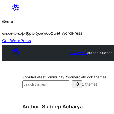
విషయానికి
వెళ్ళండి
తెలుగు
అలంకారాలు
ప్లగిన్లు
వార్తలు
గురించి
Get WordPress
Get WordPress
అలంకారాలు
Author: Sudeep
Popular
Latest
Community
Commercial
Block themes
వెతుకు
2 themes
Author: Sudeep Acharya