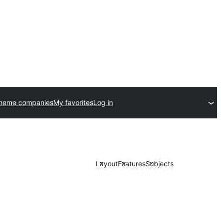
theme companies
My favorites
Log in
Layout
Features
Subjects