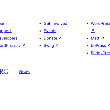
earn
Get Involved
WordPres
upport
Events
↗
evelopers
Donate
↗
Matt
↗
ordPress.tv
↗
Swag
↗
bbPress
BuddyPre
తెలుగు