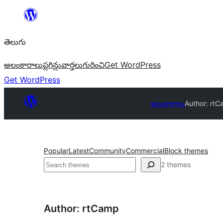
విషయానికి
వెళ్ళండి
తెలుగు
అలంకారాలు
ప్లగిన్లు
వార్తలు
గురించి
Get WordPress
Get WordPress
అలంకారాలు
Author: rt
Popular
Latest
Community
Commercial
Block themes
వెతుకు
2 themes
Author: rtCamp