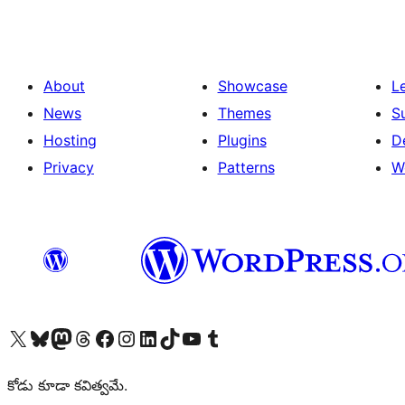
About
Showcase
L
News
Themes
S
Hosting
Plugins
D
Privacy
Patterns
W
Visit our X (formerly Twitter) account
Visit our Bluesky account
Visit our Mastodon account
Visit our Threads account
Visit our Facebook page
Visit our Instagram account
Visit our LinkedIn account
Visit our TikTok account
Visit our YouTube channel
Visit our Tumblr account
కోడు కూడా కవిత్వమే.