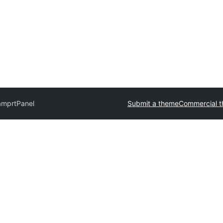
Camp
rtPanel
Submit a theme
Commercial 