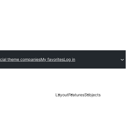
ial theme companies
My favorites
Log in
Layout
Features
Subjects