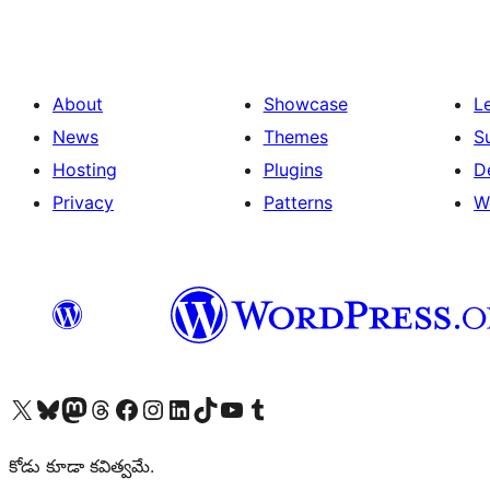
About
Showcase
L
News
Themes
S
Hosting
Plugins
D
Privacy
Patterns
W
Visit our X (formerly Twitter) account
Visit our Bluesky account
Visit our Mastodon account
Visit our Threads account
Visit our Facebook page
Visit our Instagram account
Visit our LinkedIn account
Visit our TikTok account
Visit our YouTube channel
Visit our Tumblr account
కోడు కూడా కవిత్వమే.