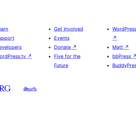
earn
Get Involved
WordPres
upport
Events
↗
evelopers
Donate
↗
Matt
↗
ordPress.tv
↗
Five for the
bbPress
Future
BuddyPre
తెలుగు