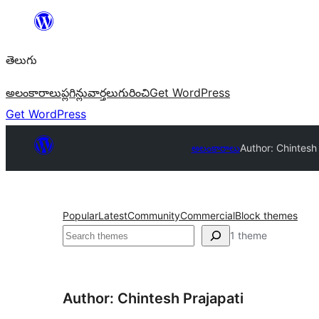
విషయానికి
వెళ్ళండి
తెలుగు
అలంకారాలు
ప్లగిన్లు
వార్తలు
గురించి
Get WordPress
Get WordPress
అలంకారాలు
Author: Chintesh 
Popular
Latest
Community
Commercial
Block themes
వెతుకు
1 theme
Author: Chintesh Prajapati