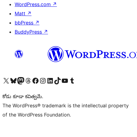
WordPress.com
↗
Matt
↗
bbPress
↗
BuddyPress
↗
Visit our X (formerly Twitter) account
Visit our Bluesky account
Visit our Mastodon account
Visit our Threads account
Visit our Facebook page
Visit our Instagram account
Visit our LinkedIn account
Visit our TikTok account
Visit our YouTube channel
Visit our Tumblr account
కోడు కూడా కవిత్వమే.
The WordPress® trademark is the intellectual property
of the WordPress Foundation.