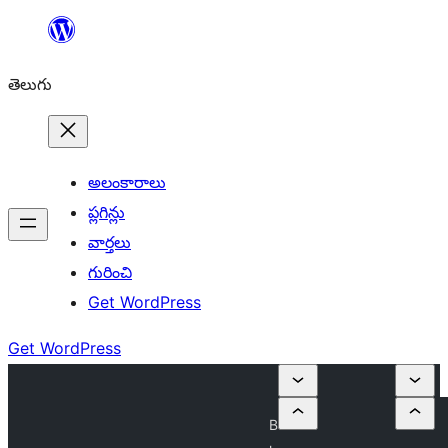
విషయానికి
వెళ్ళండి
తెలుగు
అలంకారాలు
ప్లగిన్లు
వార్తలు
గురించి
Get WordPress
Get WordPress
B