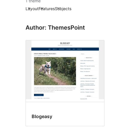
1 theme
Layout
Features
Subjects
Author: ThemesPoint
Blogeasy