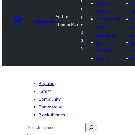
l
Submit a
S
o
theme
t
Author:
g
Commercial
C
అలంకారాలు
ThemesPoint
e
theme
t
a
companies
c
s
My
M
y
favorites
fa
Log in
L
Popular
Latest
Community
Commercial
Block themes
వెతుకు