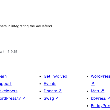
hers in integrating the AdDefend
with 5.9.15
earn
Get Involved
WordPres
upport
Events
↗
evelopers
Donate
↗
Matt
↗
ordPress.tv
↗
Swag
↗
bbPress
BuddyPre