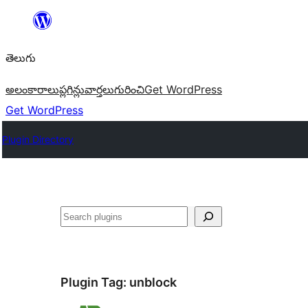
విషయానికి
వెళ్ళండి
తెలుగు
అలంకారాలు
ప్లగిన్లు
వార్తలు
గురించి
Get WordPress
Get WordPress
Plugin Directory
వెతుకు
Plugin Tag:
unblock