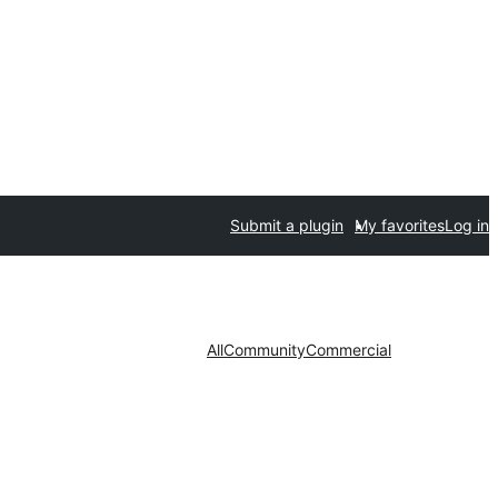
Submit a plugin
My favorites
Log in
All
Community
Commercial