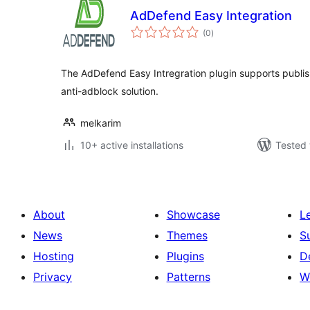
AdDefend Easy Integration
total
(0
)
ratings
The AdDefend Easy Intregration plugin supports publis
anti-adblock solution.
melkarim
10+ active installations
Tested 
About
Showcase
L
News
Themes
S
Hosting
Plugins
D
Privacy
Patterns
W