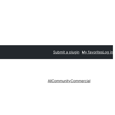
Submit a plugin
My favorites
Log in
All
Community
Commercial