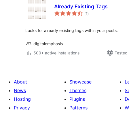
Already Existing Tags
total
(7
)
ratings
Looks for already existing tags within your posts.
digitalemphasis
500+ active installations
Tested 
About
Showcase
L
News
Themes
S
Hosting
Plugins
D
Privacy
Patterns
W