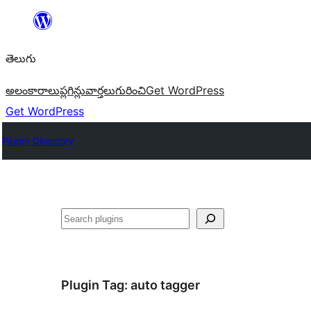
విషయానికి
వెళ్ళండి
తెలుగు
అలంకారాలు
ప్లగిన్లు
వార్తలు
గురించి
Get WordPress
Get WordPress
Plugin Directory
వెతుకు
Plugin Tag:
auto tagger