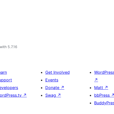
with 5.7.16
earn
Get Involved
WordPres
upport
Events
↗
evelopers
Donate
↗
Matt
↗
ordPress.tv
↗
Swag
↗
bbPress
BuddyPre