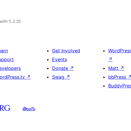
with 5.2.25
earn
Get Involved
WordPres
upport
Events
↗
evelopers
Donate
↗
Matt
↗
ordPress.tv
↗
Swag
↗
bbPress
BuddyPre
తెలుగు