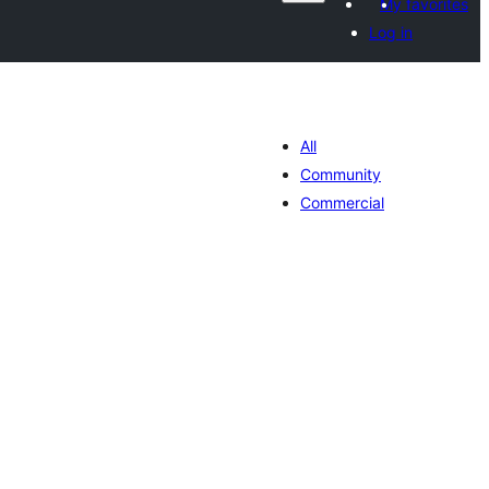
My favorites
Log in
All
Community
Commercial