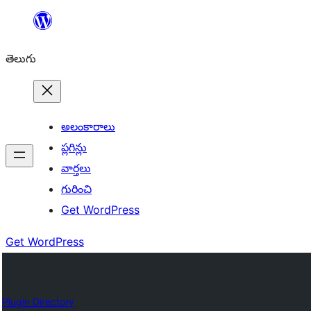
విషయానికి
వెళ్ళండి
తెలుగు
అలంకారాలు
ప్లగిన్లు
వార్తలు
గురించి
Get WordPress
Get WordPress
Plugin Directory