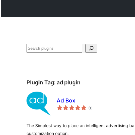
వెతుకు
Plugin Tag:
ad plugin
Ad Box
total
(1
)
ratings
The Simplest way to place an intelligent advertising ban
customization option.