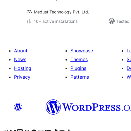
Medust Technology Pvt. Ltd.
10+ active installations
Tested 
About
Showcase
L
News
Themes
S
Hosting
Plugins
D
Privacy
Patterns
W