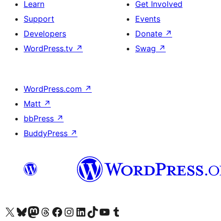
Learn
Get Involved
Support
Events
Developers
Donate
↗
WordPress.tv
↗
Swag
↗
WordPress.com
↗
Matt
↗
bbPress
↗
BuddyPress
↗
Visit our X (formerly Twitter) account
Visit our Bluesky account
Visit our Mastodon account
Visit our Threads account
Visit our Facebook page
Visit our Instagram account
Visit our LinkedIn account
Visit our TikTok account
Visit our YouTube channel
Visit our Tumblr account