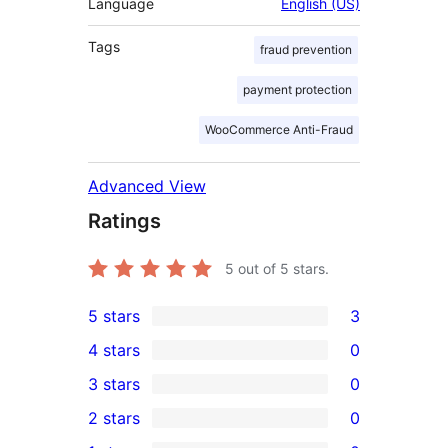
Language
English (US)
Tags
fraud prevention
payment protection
WooCommerce Anti-Fraud
Advanced View
Ratings
5
out of 5 stars.
5 stars
3
3
4 stars
0
5-
0
3 stars
0
star
4-
0
2 stars
0
reviews
star
3-
0