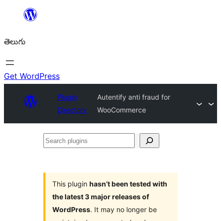
విషయానికి
వెళ్ళండి
తెలుగు
Get WordPress
Plugin
Autentify anti fraud for
Directory
WooCommerce
Search
plugins
This plugin
hasn’t been tested with
the latest 3 major releases of
WordPress
. It may no longer be