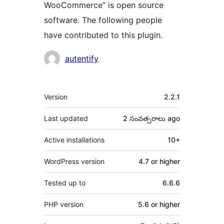
WooCommerce” is open source
software. The following people
have contributed to this plugin.
Contributors
autentify
Meta
Version
2.2.1
Last updated
2 సంవత్సరాలు
ago
Active installations
10+
WordPress version
4.7 or higher
Tested up to
6.6.6
PHP version
5.6 or higher