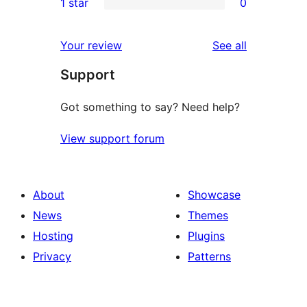
1 star
0
reviews
star
2-
0
reviews
star
1-
reviews
Your review
See all
reviews
star
Support
reviews
Got something to say? Need help?
View support forum
About
Showcase
News
Themes
Hosting
Plugins
Privacy
Patterns